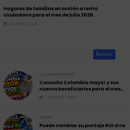
Hogares de familias en acción a renta
ciudadana para el mes de julio 2026.
25 JUNIO, 2026
Buscar
COLOMBIA MAYOR
Consulta Colombia mayor y sus
nuevos beneficiarios para el mes
de agosto 2026.
7 AGOSTO, 2026
SISBÉN
Puede cambiar su puntaje RUI si no