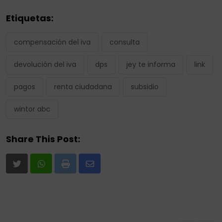
Etiquetas:
compensación del iva
consulta
devolución del iva
dps
jey te informa
link
pagos
renta ciudadana
subsidio
wintor abc
Share This Post:
Print
Share
via
Email