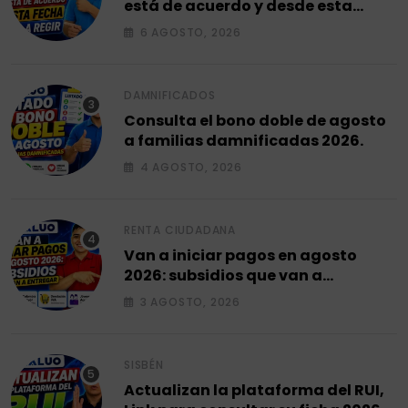
está de acuerdo y desde esta
fecha empieza a regir en el 2026.
6 AGOSTO, 2026
DAMNIFICADOS
Consulta el bono doble de agosto
a familias damnificadas 2026.
4 AGOSTO, 2026
RENTA CIUDADANA
Van a iniciar pagos en agosto
2026: subsidios que van a
entregar.
3 AGOSTO, 2026
SISBÉN
Actualizan la plataforma del RUI,