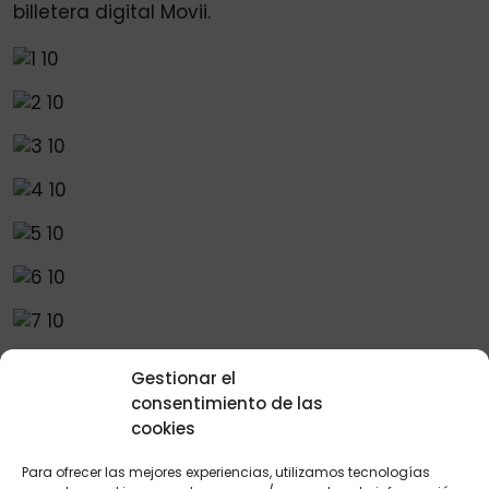
billetera digital Movii.
Gestionar el
consentimiento de las
Importante:
Listado del bono para jefe de hogar
cookies
en octubre 2025.
Para ofrecer las mejores experiencias, utilizamos tecnologías
Recomendaciones importantes: Consulta