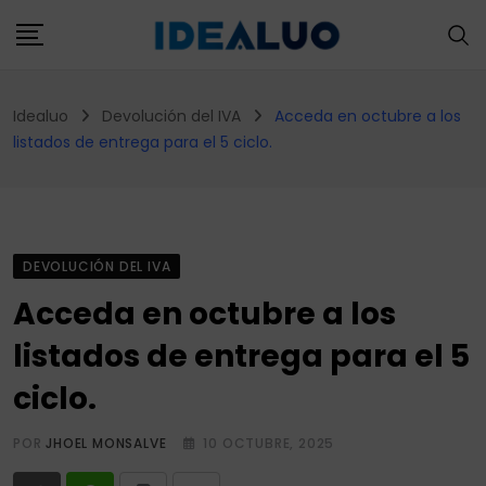
Skip
to
content
Idealuo
Devolución del IVA
Acceda en octubre a los
listados de entrega para el 5 ciclo.
DEVOLUCIÓN DEL IVA
Acceda en octubre a los
listados de entrega para el 5
ciclo.
POR
JHOEL MONSALVE
10 OCTUBRE, 2025