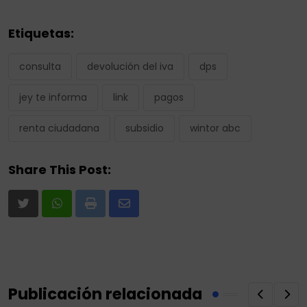
Etiquetas:
consulta
devolución del iva
dps
jey te informa
link
pagos
renta ciudadana
subsidio
wintor abc
Share This Post:
Print
Share
via
Email
Publicación relacionada