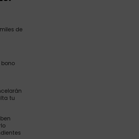
 miles de
l bono
ncelarán
lta tu
eben
rlo
ndientes