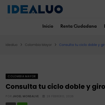
Skip
to
content
Inicio
Renta Ciudadana
Idealuo
Colombia Mayor
Consulta tu ciclo doble y g
COLOMBIA MAYOR
Consulta tu ciclo doble y gi
POR
JHOEL MONSALVE
28 FEBRERO, 2026