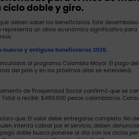
ciclo doble y giro.
 que deben saber los beneficiarios. Este desembolso
representa un alivio económico significativo para
rsos.
e nuevos y antiguos beneficiarios 2026.
inculados al programa Colombia Mayor. El pago de
as del país y en los próximos días se extenderá
artamento de Prosperidad Social confirmó que se ca
 Total a recibir: $460.000 pesos colombianos. Consu
claro que: El valor debe entregarse completo. No d
guien intenta cobrar por el servicio, deben denuncia
 pago doble busca ponerse al día con los ciclos pe