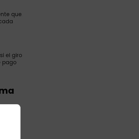
ente que
 cada
i el giro
e pago
ama
 y
ienda:
to de