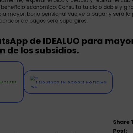
mente, respetar el pico y cédula y realizar el cob
beneficio económico. Consulta tu ciclo doble y gir
mbia mayor, bono pensional vuelve a pagar y será la
perador de pagos será supergiros.
hatsApp de IDEALUO para mayo
 de los subsidios.
WHATSAPP
SÍGUENOS EN GOOGLE NOTICIAS
Share 
Post: