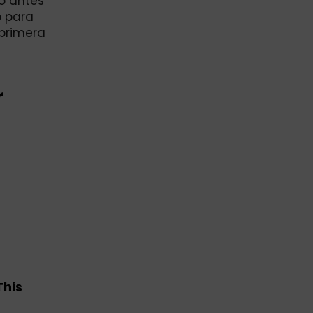
ro antes
o para
 primera
r
This