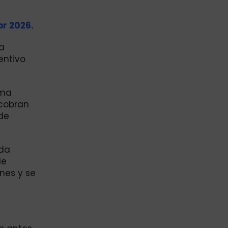
or 2026.
ha
entivo
ama
 cobran
 de
uda
de
nes y se