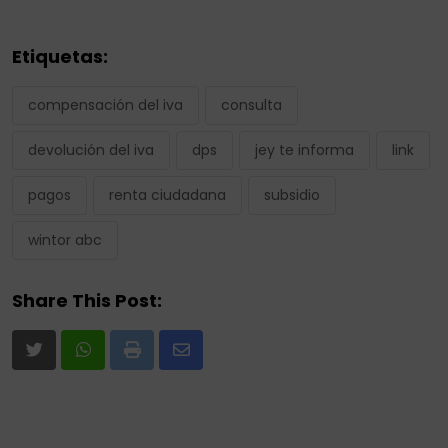
Etiquetas:
compensación del iva
consulta
devolución del iva
dps
jey te informa
link
pagos
renta ciudadana
subsidio
wintor abc
Share This Post:
Print
Share
via
Email