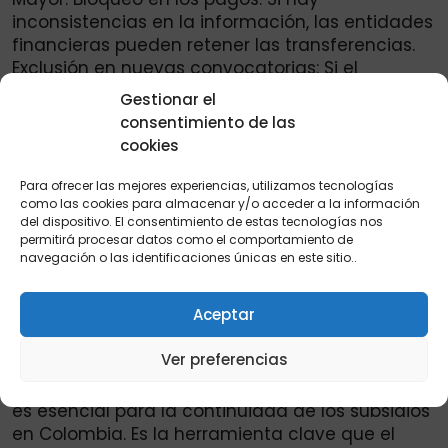
inconsistencias en la información, las entidades
financieras pueden retener las transferencias.
Exclusión en nuevas convocatorias: Si el
Gobierno lanza un programa y tu Sisbén no
Gestionar el
refleja tu realidad, quedas automáticamente
consentimiento de las
excluido.
cookies
Por ello, la recomendación principal es
Para ofrecer las mejores experiencias, utilizamos tecnologías
actualizar el Sisbén activo y actualizado, sobre
como las cookies para almacenar y/o acceder a la información
del dispositivo. El consentimiento de estas tecnologías nos
todo si ha habido cambios en tu hogar, como
permitirá procesar datos como el comportamiento de
nacimiento de hijos, mudanzas, fallecimiento de
navegación o las identificaciones únicas en este sitio..
algún integrante o variaciones en los ingresos.
Aceptar
Conclusión
Ver preferencias
Por eso es recomedable actualizar el Sisbén que
es esencial para la continuidad de los subsidios
en Colombia. Es la herramienta clave que el