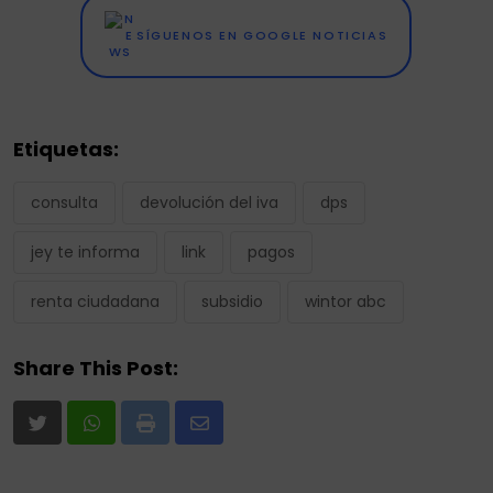
SÍGUENOS EN GOOGLE NOTICIAS
Etiquetas:
consulta
devolución del iva
dps
jey te informa
link
pagos
renta ciudadana
subsidio
wintor abc
Share This Post:
Print
Share
via
Email