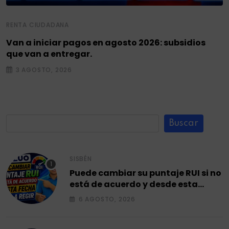
RENTA CIUDADANA
Van a iniciar pagos en agosto 2026: subsidios
que van a entregar.
3 AGOSTO, 2026
Buscar
SISBÉN
Puede cambiar su puntaje RUI si no
está de acuerdo y desde esta
fecha empieza a regir en el 2026.
6 AGOSTO, 2026