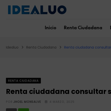
Skip
to
content
Inicio
Renta Ciudadana
Idealuo
Renta Ciudadana
Renta ciudadana consultar 
RENTA CIUDADANA
Renta ciudadana consultar si
POR
JHOEL MONSALVE
4 MARZO, 2025