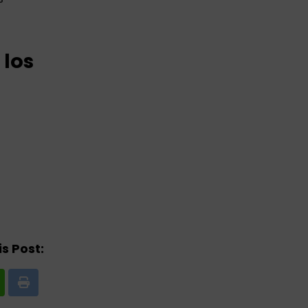
 los
s Post:
Print