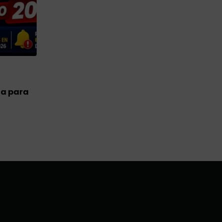
RENTA CIUDADANA
na para
Hay nueva fecha del 4 ciclo en agosto par
renta ciudadana.
30 JULIO, 2026