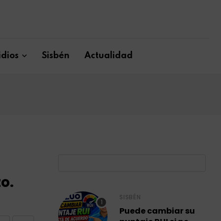
dios
Sisbén
Actualidad
B
o.
SISBÉN
Puede cambiar su