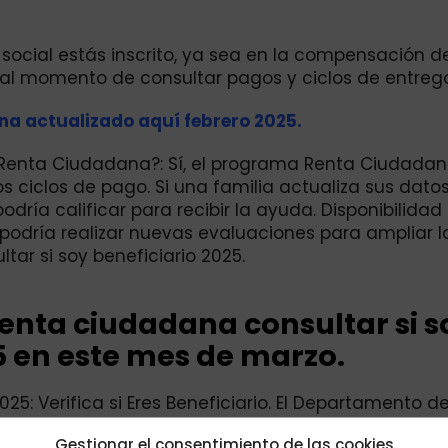
social estás inscrito, ya sea en la compensación de
 al momento de consultar pagos y ciclos de entreg
ana actualizado aquí febrero 2025.
a Renta Ciudadana?: Sí, el programa Renta Ciudada
os ciclos de pago. Si una familia actualiza sus datos
ría calificar para recibir la ayuda. Disponibilidad
o podría realizar nuevas evaluaciones para ampliar l
ar si soy beneficiario 2025.
Renta ciudadana consultar si s
5 en este mes de marzo.
25: Verifica si Eres Beneficiario. El Departamento d
e el link oficial de consulta para el Subsidio Renta
Gestionar el consentimiento de las cookies