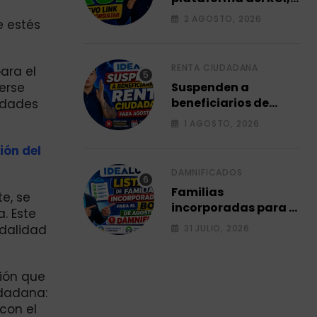
Link para consultar
2 AGOSTO, 2026
e estés
su ficha 2026.
RENTA CIUDADANA
ara el
erse
Suspenden a
beneficiarios de
edades
renta ciudadana
1 AGOSTO, 2026
para agosto 2026.
ión del
DAMNIFICADOS
Familias
e, se
incorporadas para el
. Este
bono de agosto a
odalidad
31 JULIO, 2026
damnificados 2026.
ción que
udadana:
con el