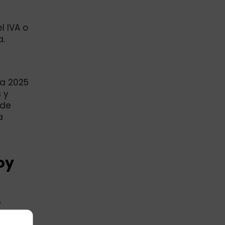
l IVA o
a.
na 2025
 y
 de
a
oy
e