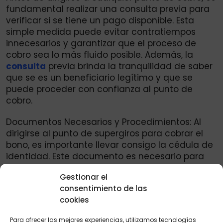
fundamental realizar una consulta previa para
verificar si se tiene un pago disponible. Esta
simple medida puede evitar contratiempos
innecesarios y garantizar que el proceso de
cobro sea lo más fluido posible. Además, la
consulta
previa brinda la tranquilidad de saber
que se es un beneficiario legítimo y que se
puede proceder con confianza al punto de
cobro.
Documentos Necesarios y Procedimientos: Al
dirigirse al punto de supergiros para cobrar el
bono, es importante llevar consigo la cédula de
identidad. Este documento es necesario para
validar la identidad del beneficiario y asegurar
Gestionar el
que se realice el pago de manera adecuada.
consentimiento de las
Una vez en el punto de cobro, el beneficiario
cookies
simplemente debe presentar su cédula y seguir
las instrucciones proporcionadas por el personal
Para ofrecer las mejores experiencias, utilizamos tecnologías