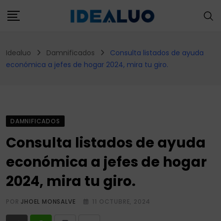
Skip
to
content
Idealuo
Damnificados
Consulta listados de ayuda
económica a jefes de hogar 2024, mira tu giro.
DAMNIFICADOS
Consulta listados de ayuda
económica a jefes de hogar
2024, mira tu giro.
POR
JHOEL MONSALVE
11 OCTUBRE, 2024