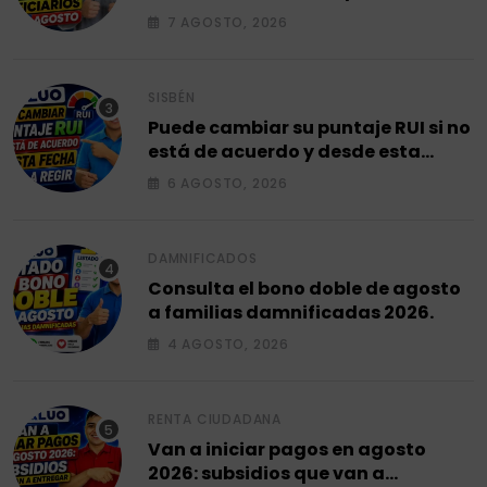
de agosto 2026.
7 AGOSTO, 2026
SISBÉN
Puede cambiar su puntaje RUI si no
está de acuerdo y desde esta
fecha empieza a regir en el 2026.
6 AGOSTO, 2026
DAMNIFICADOS
Consulta el bono doble de agosto
a familias damnificadas 2026.
4 AGOSTO, 2026
RENTA CIUDADANA
Van a iniciar pagos en agosto
2026: subsidios que van a