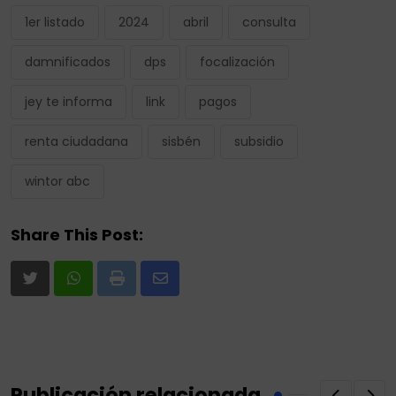
1er listado
2024
abril
consulta
damnificados
dps
focalización
jey te informa
link
pagos
renta ciudadana
sisbén
subsidio
wintor abc
Share This Post:
Print
Share
via
Email
Publicación relacionada