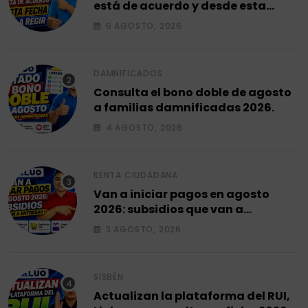
está de acuerdo y desde esta
fecha empieza a regir en el 2026.
6 AGOSTO, 2026
DAMNIFICADOS
Consulta el bono doble de agosto
a familias damnificadas 2026.
4 AGOSTO, 2026
RENTA CIUDADANA
Van a iniciar pagos en agosto
2026: subsidios que van a
entregar.
3 AGOSTO, 2026
SISBÉN
Actualizan la plataforma del RUI,