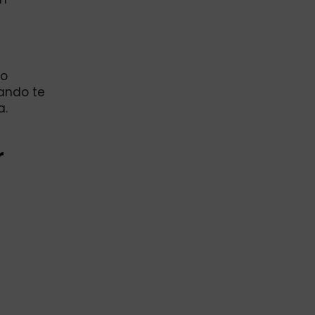
do
uando te
a.
r