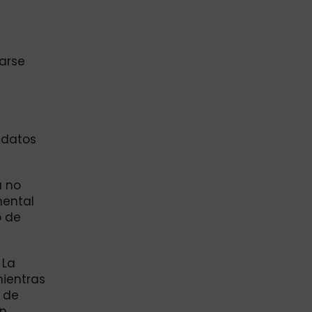
arse
 datos
a no
mental
o de
 La
mientras
s de
en