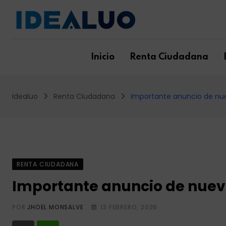
Skip
to
content
Inicio
Renta Ciudadana
Idealuo
Renta Ciudadana
Importante anuncio de nuev
RENTA CIUDADANA
Importante anuncio de nuevos
POR
JHOEL MONSALVE
13 FEBRERO, 2026