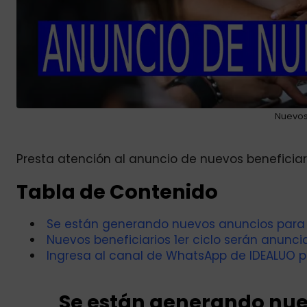
Nuevos 
Presta atención al anuncio de nuevos beneficiario
Tabla de Contenido
Se están generando nuevos anuncios para es
Nuevos beneficiarios 1er ciclo serán anunci
Ingresa al canal de WhatsApp de IDEALUO p
Se están generando nue