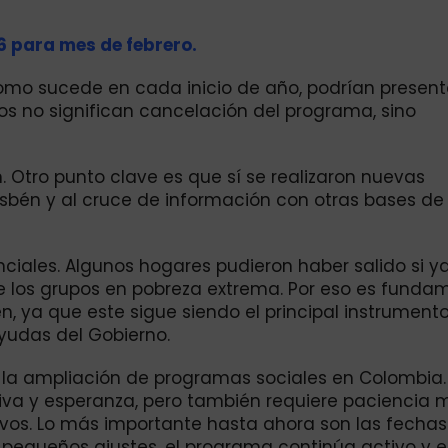
 para mes de febrero.
omo sucede en cada inicio de año, podrían present
ios no significan cancelación del programa, sino
. Otro punto clave es que sí se realizaron nuevas
Sisbén y al cruce de información con otras bases de
ciales. Algunos hogares pudieron haber salido si y
 los grupos en pobreza extrema. Por eso es funda
n, ya que este sigue siendo el principal instrument
yudas del Gobierno.
 la ampliación de programas sociales en Colombia.
va y esperanza, pero también requiere paciencia 
ivos. Lo más importante hasta ahora son las fecha
pequeños ajustes, el programa continúa activo y 