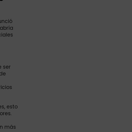
unció
abría
iales
 ser
 de
icios
s, esto
ores.
ión más