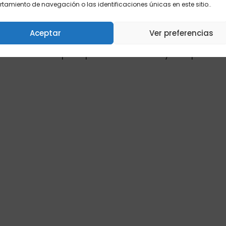
mes de febrero.
amiento de navegación o las identificaciones únicas en este sitio..
á de la incertidumbre sobre los nuevos cupos, lo
Aceptar
Ver preferencias
es el cronograma de pagos. Además, todavía falt
e el llamado principal es a la calma y a la pacienc