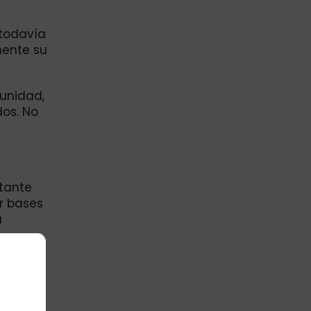
 todavía
mente su
munidad,
os. No
rtante
r bases
a
cobro