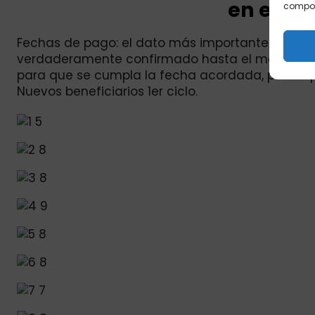
en este 
comport
Fechas de pago: el dato más importante. Más all
verdaderamente confirmado hasta el momento 
para que se cumpla la fecha acordada, por lo qu
Nuevos beneficiarios 1er ciclo.