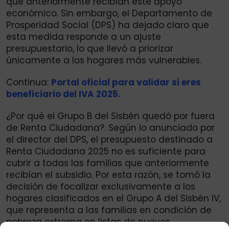
que anteriormente recibían este apoyo
económico. Sin embargo, el Departamento de
Prosperidad Social (DPS) ha dejado claro que
esta medida responde a un ajuste
presupuestario, lo que llevó a priorizar
únicamente a los hogares más vulnerables.
Continua:
Portal oficial para validar si eres
beneficiario del IVA 2025.
¿Por qué el Grupo B del Sisbén quedó por fuera
de Renta Ciudadana?. Según lo anunciado por
el director del DPS, el presupuesto destinado a
Renta Ciudadana 2025 no es suficiente para
cubrir a todas las familias que anteriormente
recibían el subsidio. Por esta razón, se tomó la
decisión de focalizar exclusivamente a los
hogares clasificados en el Grupo A del Sisbén IV,
que representa a las familias en condición de
pobreza extrema en listas de nuevos