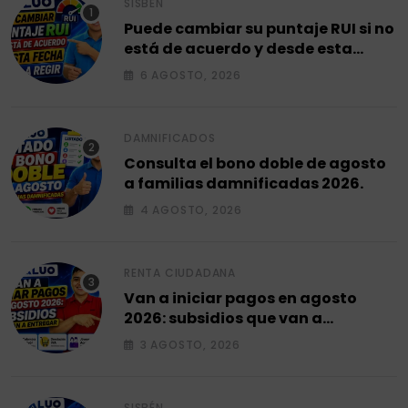
SISBÉN
Puede cambiar su puntaje RUI si no
está de acuerdo y desde esta
fecha empieza a regir en el 2026.
6 AGOSTO, 2026
DAMNIFICADOS
Consulta el bono doble de agosto
a familias damnificadas 2026.
4 AGOSTO, 2026
RENTA CIUDADANA
Van a iniciar pagos en agosto
2026: subsidios que van a
entregar.
3 AGOSTO, 2026
SISBÉN