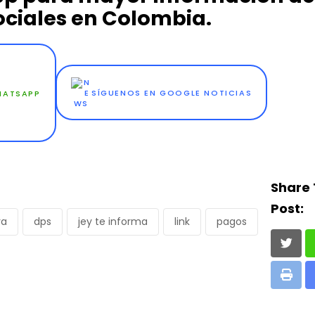
ciales en Colombia.
WHATSAPP
SÍGUENOS EN GOOGLE NOTICIAS
Share 
Post:
va
dps
jey te informa
link
pagos
Print