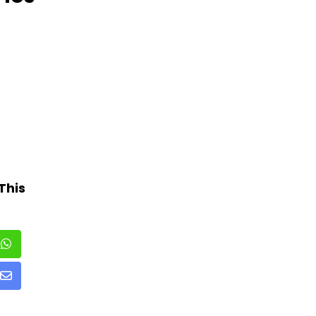
This
Share
via
Email