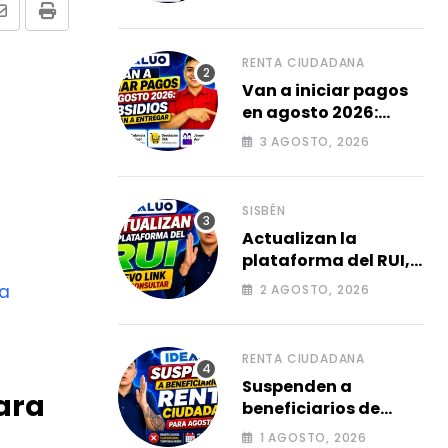
damnificadas 2026.
Share
Print
via
Email
RENTA CIUDADANA
Van a iniciar pagos
en agosto 2026:
subsidios que van a
3 AGOSTO, 2026
entregar.
SISBÉN
Actualizan la
plataforma del RUI,
Link para consultar
ta
2 AGOSTO, 2026
su ficha 2026.
RENTA CIUDADANA
Suspenden a
ara
beneficiarios de
renta ciudadana
1 AGOSTO, 2026