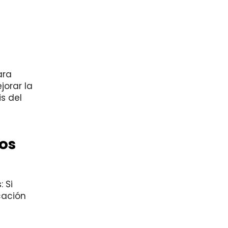
ara
jorar la
s del
vos
 Si
cación