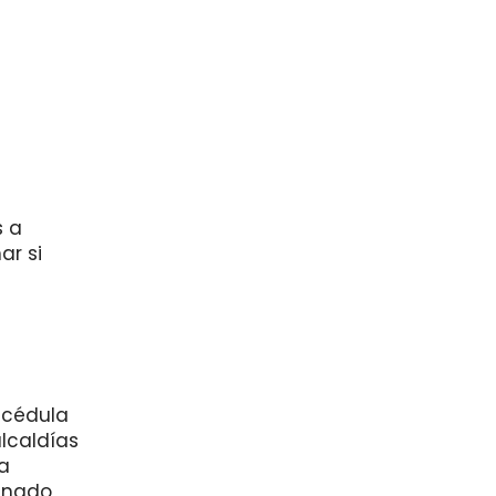
s a
ar si
 cédula
alcaldías
ra
ignado