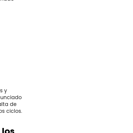
s y
anunciado
alta de
s ciclos.
 los