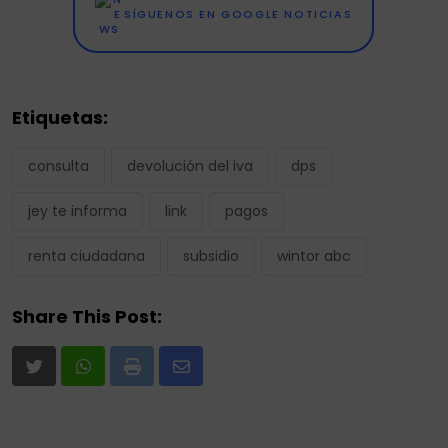
SÍGUENOS EN GOOGLE NOTICIAS
Etiquetas:
consulta
devolución del iva
dps
jey te informa
link
pagos
renta ciudadana
subsidio
wintor abc
Share This Post:
Print
Share
via
Email