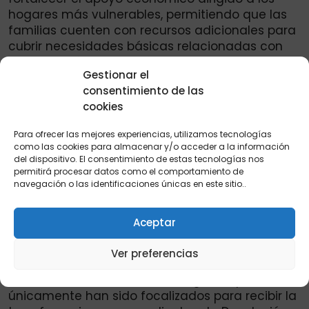
hogares más vulnerables, permitiendo que las
familias cuenten con recursos adicionales para
cubrir necesidades básicas relacionadas con
alimentación, educación, salud y bienestar
Gestionar el
general. Por lo cual
revise los listados
si salió
consentimiento de las
beneficiado.
cookies
Otros hogares únicamente recibirán Devolución
Para ofrecer las mejores experiencias, utilizamos tecnologías
del IVA. Por esta razón, algunas familias
como las cookies para almacenar y/o acceder a la información
observarán diferencias en los valores
del dispositivo. El consentimiento de estas tecnologías nos
asignados, dependiendo del programa para el
permitirá procesar datos como el comportamiento de
navegación o las identificaciones únicas en este sitio..
cual fueron habilitadas. Manténgase atento a
los canales oficiales. Giros confirmados a estas
familias.
Aceptar
Es importante señalar que no todos los
Ver preferencias
beneficiarios reciben ambos programas de
manera simultánea. Existen hogares que
únicamente han sido focalizados para recibir la