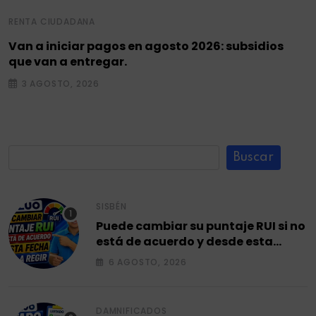
RENTA CIUDADANA
Van a iniciar pagos en agosto 2026: subsidios
que van a entregar.
3 AGOSTO, 2026
Buscar
SISBÉN
Puede cambiar su puntaje RUI si no
está de acuerdo y desde esta
fecha empieza a regir en el 2026.
6 AGOSTO, 2026
DAMNIFICADOS