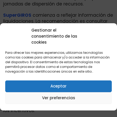
jornadas de dispersión de recursos.
SuperGIROS
comienza a reflejar información de
liquidaciones. La recomendación es consultar
periódicamente los canales oficiales para
Gestionar el
verificar si existen novedades relacionadas con
consentimiento de las
la asignación de pagos, fechas de cobro y
cookies
disponibilidad de recursos. Giro a madres en
junio 2026.
Para ofrecer las mejores experiencias, utilizamos tecnologías
como las cookies para almacenar y/o acceder a la información
¿Qué hacer si el valor recibido no coincide con
del dispositivo. El consentimiento de estas tecnologías nos
permitirá procesar datos como el comportamiento de
lo esperado?. En ocasiones, algunos
navegación o las identificaciones únicas en este sitio..
beneficiarios pueden encontrar diferencias
entre el valor que esperaban recibir y el monto
Aceptar
reflejado en los sistemas de pago. Estas
situaciones pueden estar asociadas a procesos
Ver preferencias
de actualización de información, validaciones
administrativas o ajustes en la liquidación de
los incentivos.