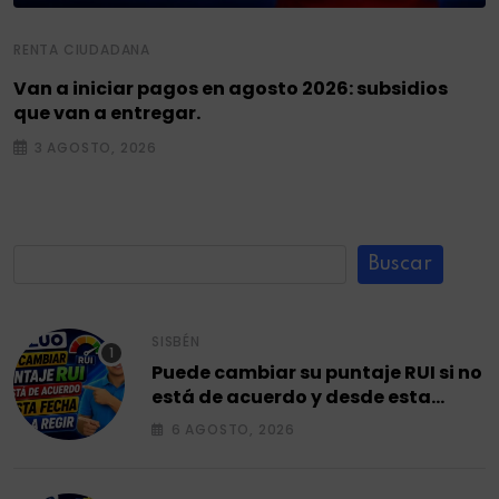
RENTA CIUDADANA
Van a iniciar pagos en agosto 2026: subsidios
que van a entregar.
3 AGOSTO, 2026
Buscar
SISBÉN
Puede cambiar su puntaje RUI si no
está de acuerdo y desde esta
fecha empieza a regir en el 2026.
6 AGOSTO, 2026