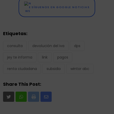
SÍGUENOS EN GOOGLE NOTICIAS
Etiquetas:
consulta
devolución del iva
dps
jey te informa
link
pagos
renta ciudadana
subsidio
wintor abc
Share This Post:
Print
Share
via
Email