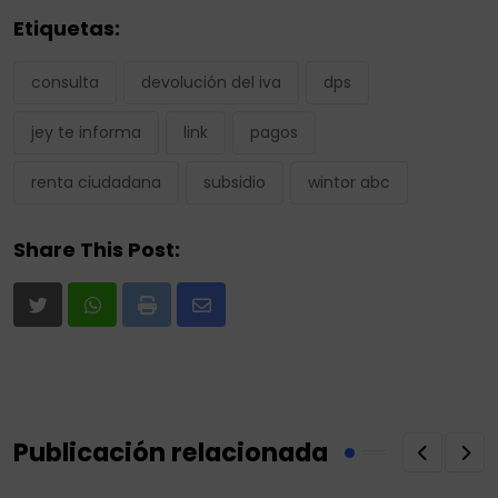
Etiquetas:
consulta
devolución del iva
dps
jey te informa
link
pagos
renta ciudadana
subsidio
wintor abc
Share This Post:
Print
Share
via
Email
Publicación relacionada