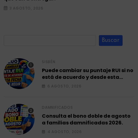
3 AGOSTO, 2026
Buscar
SISBÉN
Puede cambiar su puntaje RUI si no
está de acuerdo y desde esta
fecha empieza a regir en el 2026.
6 AGOSTO, 2026
DAMNIFICADOS
Consulta el bono doble de agosto
a familias damnificadas 2026.
4 AGOSTO, 2026