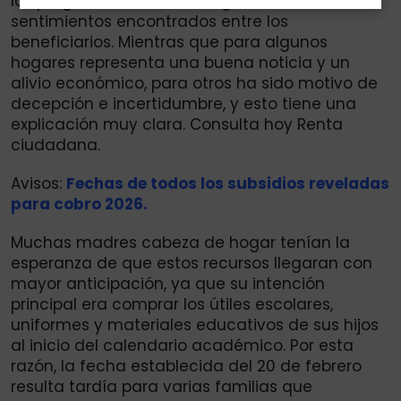
los programas sociales ha generado
sentimientos encontrados entre los
beneficiarios. Mientras que para algunos
hogares representa una buena noticia y un
alivio económico, para otros ha sido motivo de
decepción e incertidumbre, y esto tiene una
explicación muy clara. Consulta hoy Renta
ciudadana.
Avisos:
Fechas de todos los subsidios reveladas
para cobro 2026.
Muchas madres cabeza de hogar tenían la
esperanza de que estos recursos llegaran con
mayor anticipación, ya que su intención
principal era comprar los útiles escolares,
uniformes y materiales educativos de sus hijos
al inicio del calendario académico. Por esta
razón, la fecha establecida del 20 de febrero
resulta tardía para varias familias que