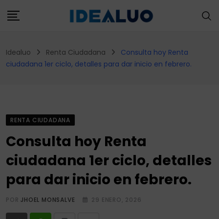
Skip
to
content
Idealuo
Renta Ciudadana
Consulta hoy Renta
ciudadana 1er ciclo, detalles para dar inicio en febrero.
RENTA CIUDADANA
Consulta hoy Renta
ciudadana 1er ciclo, detalles
para dar inicio en febrero.
POR
JHOEL MONSALVE
29 ENERO, 2026