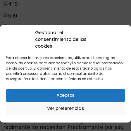
Gestionar el
consentimiento de las
cookies
Para ofrecer las mejores experiencias, utilizamos tecnologías
como las cookies para almacenar y/o acceder a la información
del dispositivo. El consentimiento de estas tecnologías nos
Hogares:
Nuevos beneficiarios 1 ciclo Colombia
permitirá procesar datos como el comportamiento de
navegación o las identificaciones únicas en este sitio..
mayor 2026.
Es importante enfatizar que estas ayudas
Aceptar
económicas no se entregan al azar ni a
cualquier persona. Existen procesos de
Ver preferencias
focalización, verificación y control que buscan
garantizar que los recursos lleguen a quienes
realmente los necesitan. Precisamente por eso,