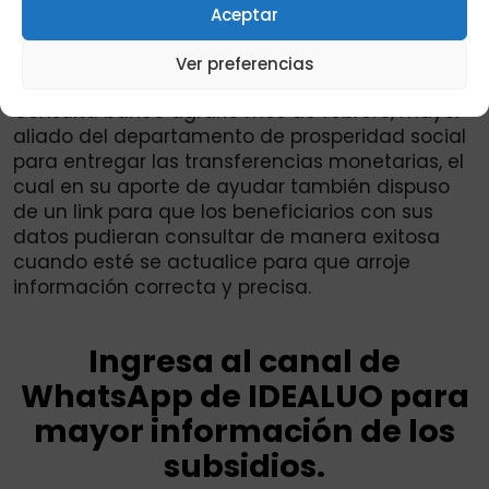
Aceptar
Comunicados:
Link para consultar nuevo
Sisbén 2026, ingresa aquí.
Ver preferencias
Consulta banco agrario mes de febrero, mayor
aliado del departamento de prosperidad social
para entregar las transferencias monetarias, el
cual en su aporte de ayudar también dispuso
de un link para que los beneficiarios con sus
datos pudieran consultar de manera exitosa
cuando esté se actualice para que arroje
información correcta y precisa.
Ingresa al canal de
WhatsApp de IDEALUO para
mayor información de los
subsidios.