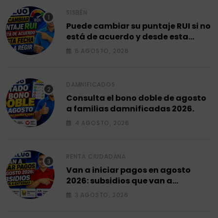
SISBÉN
Puede cambiar su puntaje RUI si no
está de acuerdo y desde esta
fecha empieza a regir en el 2026.
6 AGOSTO, 2026
DAMNIFICADOS
Consulta el bono doble de agosto
a familias damnificadas 2026.
4 AGOSTO, 2026
RENTA CIUDADANA
Van a iniciar pagos en agosto
2026: subsidios que van a
entregar.
3 AGOSTO, 2026