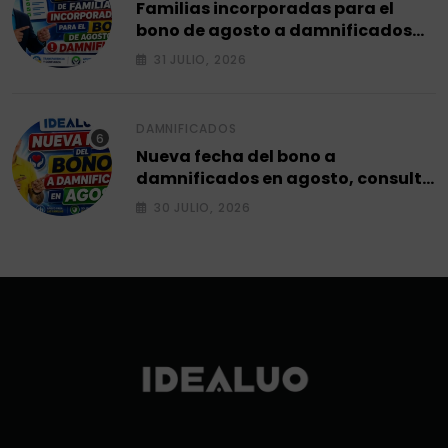
Familias incorporadas para el
bono de agosto a damnificados
2026.
31 JULIO, 2026
DAMNIFICADOS
Nueva fecha del bono a
damnificados en agosto, consulta
el siguiente ciclo 2026.
30 JULIO, 2026