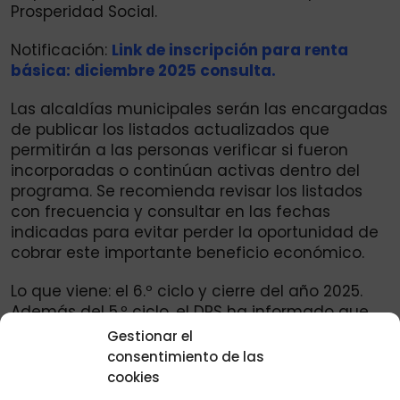
Prosperidad Social.
Notificación:
Link de inscripción para renta
básica: diciembre 2025 consulta.
Las alcaldías municipales serán las encargadas
de publicar los listados actualizados que
permitirán a las personas verificar si fueron
incorporadas o continúan activas dentro del
programa. Se recomienda revisar los listados
con frecuencia y consultar en las fechas
indicadas para evitar perder la oportunidad de
cobrar este importante beneficio económico.
Lo que viene: el 6.º ciclo y cierre del año 2025.
Además del 5.º ciclo, el DPS ha informado que
todavía queda pendiente el 6.º y último ciclo de
Gestionar el
pagos del año 2025, el cual se prevé que inicie a
consentimiento de las
comienzos del mes de diciembre. Por esta
cookies
razón, es fundamental mantener los datos del