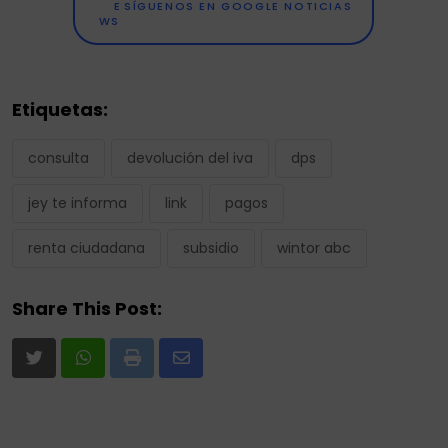
SÍGUENOS EN GOOGLE NOTICIAS
Etiquetas:
consulta
devolución del iva
dps
jey te informa
link
pagos
renta ciudadana
subsidio
wintor abc
Share This Post:
Print
Share
via
Email