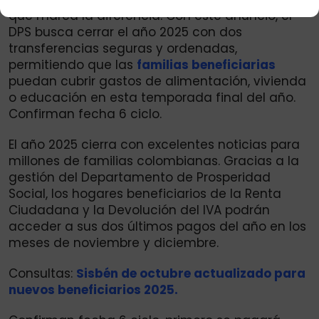
que marca la diferencia. Con este anuncio, el
DPS busca cerrar el año 2025 con dos
transferencias seguras y ordenadas,
permitiendo que las
familias beneficiarias
puedan cubrir gastos de alimentación, vivienda
o educación en esta temporada final del año.
Confirman fecha 6 ciclo.
El año 2025 cierra con excelentes noticias para
millones de familias colombianas. Gracias a la
gestión del Departamento de Prosperidad
Social, los hogares beneficiarios de la Renta
Ciudadana y la Devolución del IVA podrán
acceder a sus dos últimos pagos del año en los
meses de noviembre y diciembre.
Consultas:
Sisbén de octubre actualizado para
nuevos beneficiarios 2025.