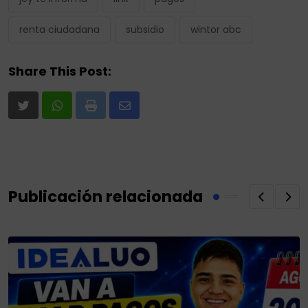
renta ciudadana
subsidio
wintor abc
Share This Post:
Print
Share
via
Email
Publicación relacionada