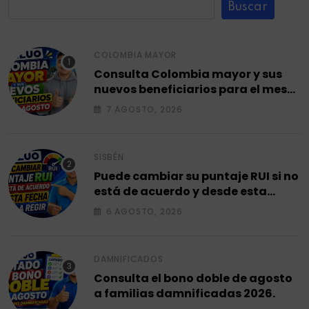
Buscar
COLOMBIA MAYOR
Consulta Colombia mayor y sus
nuevos beneficiarios para el mes
de agosto 2026.
7 AGOSTO, 2026
SISBÉN
Puede cambiar su puntaje RUI si no
está de acuerdo y desde esta
fecha empieza a regir en el 2026.
6 AGOSTO, 2026
DAMNIFICADOS
Consulta el bono doble de agosto
a familias damnificadas 2026.