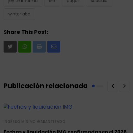
jey te informa
link
pagos
subsidio
wintor abc
Share This Post:
Print
Share
via
Email
Publicación relacionada
INGRESO MÍNIMO GARANTIZADO
Fechas y liquidación IMG confirmadas en el 2026,