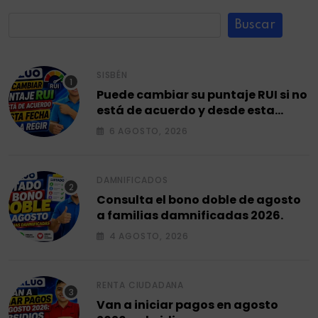
Buscar
SISBÉN
Puede cambiar su puntaje RUI si no
está de acuerdo y desde esta
fecha empieza a regir en el 2026.
6 AGOSTO, 2026
DAMNIFICADOS
Consulta el bono doble de agosto
a familias damnificadas 2026.
4 AGOSTO, 2026
RENTA CIUDADANA
Van a iniciar pagos en agosto