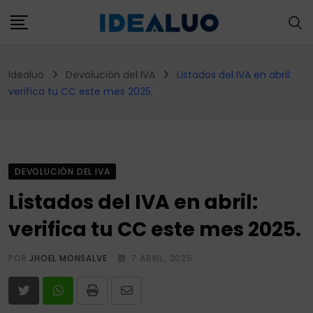
Skip
to
content
Idealuo
Devolución del IVA
Listados del IVA en abril:
verifica tu CC este mes 2025.
DEVOLUCIÓN DEL IVA
Listados del IVA en abril:
verifica tu CC este mes 2025.
POR
JHOEL MONSALVE
7 ABRIL, 2025
Print
Share