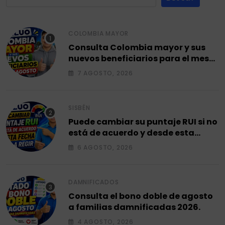
COLOMBIA MAYOR
Consulta Colombia mayor y sus
nuevos beneficiarios para el mes
de agosto 2026.
7 AGOSTO, 2026
SISBÉN
Puede cambiar su puntaje RUI si no
está de acuerdo y desde esta
fecha empieza a regir en el 2026.
6 AGOSTO, 2026
DAMNIFICADOS
Consulta el bono doble de agosto
a familias damnificadas 2026.
4 AGOSTO, 2026