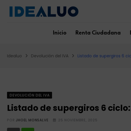
Skip
to
content
Inicio
Renta Ciudadana
Idealuo
Devolución del IVA
Listado de supergiros 6 ci
DEVOLUCIÓN DEL IVA
Listado de supergiros 6 ciclo
POR
JHOEL MONSALVE
25 NOVIEMBRE, 2025