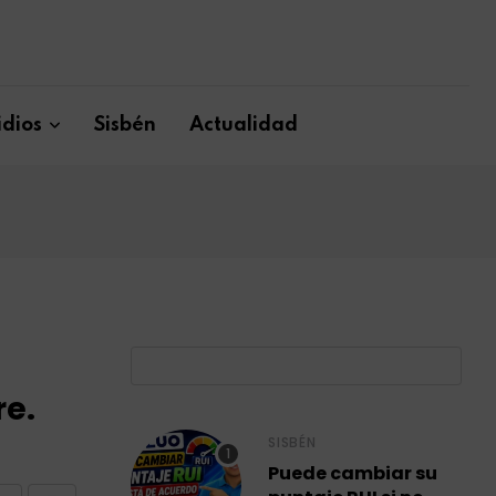
dios
Sisbén
Actualidad
B
re.
SISBÉN
Puede cambiar su