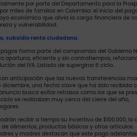
ialmente por parte del Departamento para la Pros
or miles de familias en Colombia: el inicio del pag
apoyo económico que alivia la carga financiera de lo
eza y vulnerabilidad.
clo, subsidio renta ciudadana.
e pagos forma parte del compromiso del Gobierno 
 oportuna, eficiente y sin contratiempos, reforzan
ión del IVA. Listado de supergiros 6 ciclo.
con anticipación que las nuevas transferencias mo
diciembre, una fecha clave que ha sido recibida 
 anuncio busca evitar retrasos como los que se pre
ciclo se realizaban muy cerca del cierre del año,
ogares.
odrán recibir a tiempo su incentivo de $100.000, lo
a de alimentos, productos básicos y otros artículos
 padres y madres destacan que este pago adelantad