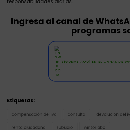
responsabilidades diarias.
Ingresa al canal de Whats
programas so
SÍGUEME AQUÍ EN EL CANAL DE 
Etiquetas:
compensación del iva
consulta
devolución del i
renta ciudadana
subsidio
wintor abc