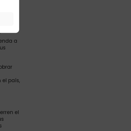
 es la
peran
y
y
ienda a
sus
obrar
s
el país,
erren el
us
s