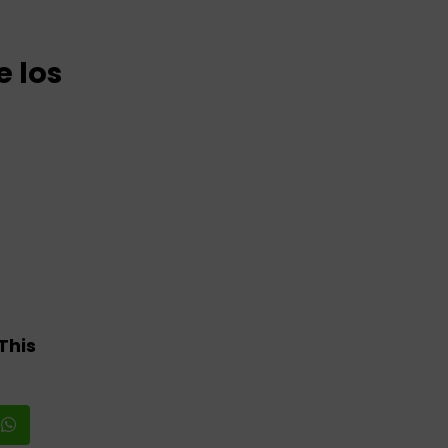
 los
This