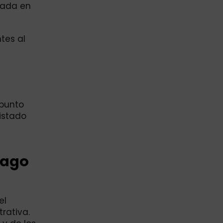
rada en
tes al
e
 punto
Listado
pago
el
rativa.