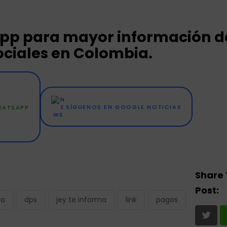
App para mayor información de
ciales en Colombia.
WHATSAPP
SÍGUENOS EN GOOGLE NOTICIAS
Share 
Post:
va
dps
jey te informa
link
pagos