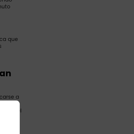
nuto
ica que
s
zan
rcarse a
 se está
zado, el
 el