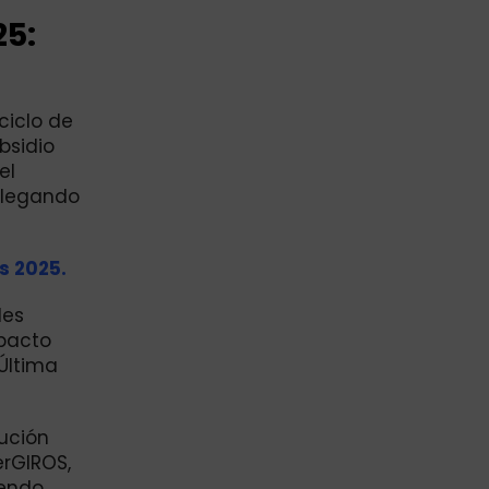
25:
ciclo de
bsidio
el
 llegando
s 2025.
les
mpacto
 Última
lución
erGIROS,
iendo