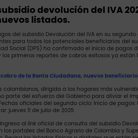
subsidio devolución del IVA 20
uevos listados.
pagos del subsidio Devolución del IVA en su segundo 
tes para todos los potenciales beneficiarios del su
dad Social (DPS) ha confirmado el inicio de pagos d
 los primeros reportes de cobros exitosos ya están
cobro de la Renta Ciudadana, nuevos beneficiario
colombianos, dirigida a los hogares más vulnerab
mo parte del esfuerzo del Gobierno para aliviar el i
chas oficiales del segundo ciclo: Inicio de pagos:
: jueves 11 de julio de 2025
 Ingresa al link oficial de consulta del subsidio Devo
 los portales del Banco Agrario de Colombia y Sup
 Revisa los listados físicos o digitales que están s