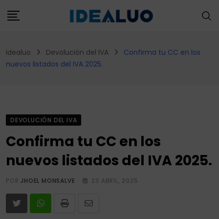
Skip
to
content
Idealuo
Devolución del IVA
Confirma tu CC en los
nuevos listados del IVA 2025.
DEVOLUCIÓN DEL IVA
Confirma tu CC en los
nuevos listados del IVA 2025.
POR
JHOEL MONSALVE
23 ABRIL, 2025
Print
Share