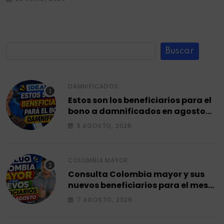
Buscar
DAMNIFICADOS
Estos son los beneficiarios para el
bono a damnificados en agosto
2026.
8 AGOSTO, 2026
COLOMBIA MAYOR
Consulta Colombia mayor y sus
nuevos beneficiarios para el mes
de agosto 2026.
7 AGOSTO, 2026