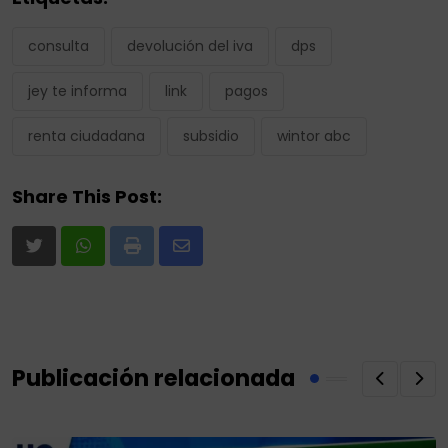
consulta
devolución del iva
dps
jey te informa
link
pagos
renta ciudadana
subsidio
wintor abc
Share This Post:
Print
Share
via
Email
Publicación relacionada