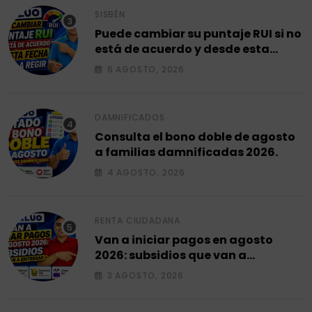
SISBÉN
Puede cambiar su puntaje RUI si no
está de acuerdo y desde esta
fecha empieza a regir en el 2026.
6 AGOSTO, 2026
DAMNIFICADOS
Consulta el bono doble de agosto
a familias damnificadas 2026.
4 AGOSTO, 2026
RENTA CIUDADANA
Van a iniciar pagos en agosto
2026: subsidios que van a
entregar.
3 AGOSTO, 2026