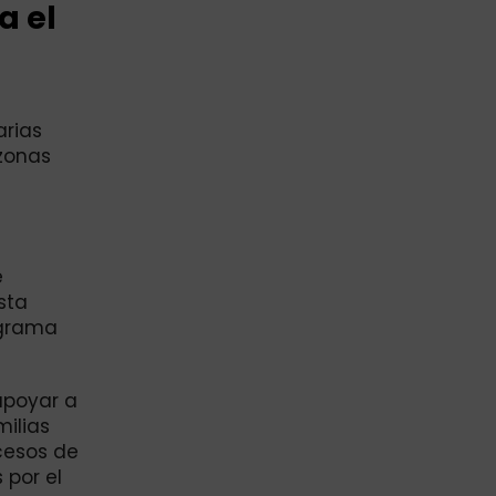
a el
arias
 zonas
e
sta
ograma
apoyar a
ilias
cesos de
 por el