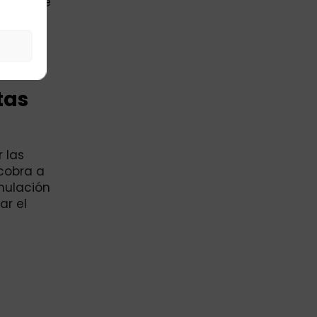
ciales de
a los
o
tas
 las
 cobra a
mulación
ar el