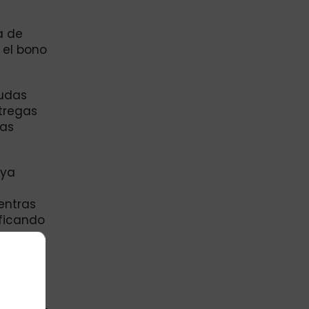
a de
 el bono
yudas
tregas
ias
 ya
entras
ificando