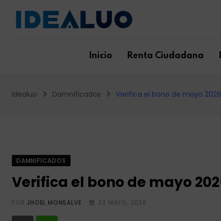
Skip
to
content
Inicio
Renta Ciudadana
Idealuo
Damnificados
Verifica el bono de mayo 2026:
DAMNIFICADOS
Verifica el bono de mayo 202
POR
JHOEL MONSALVE
23 MAYO, 2026