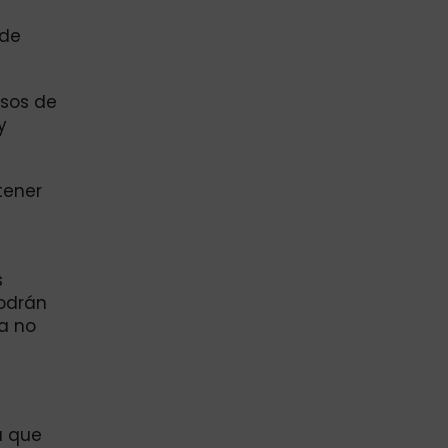
 de
esos de
y
tener
s
podrán
ra no
a que