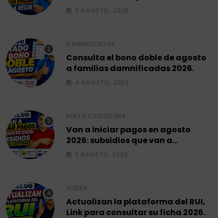
fecha empieza a regir en el 2026.
6 AGOSTO, 2026
DAMNIFICADOS
Consulta el bono doble de agosto
a familias damnificadas 2026.
4 AGOSTO, 2026
RENTA CIUDADANA
Van a iniciar pagos en agosto
2026: subsidios que van a
entregar.
3 AGOSTO, 2026
SISBÉN
Actualizan la plataforma del RUI,
Link para consultar su ficha 2026.