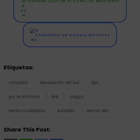
SÍGUEME AQUÍ EN EL CANAL DE WHATSAPP
SÍGUENOS EN GOOGLE NOTICIAS
Etiquetas:
consulta
devolución del iva
dps
jey te informa
link
pagos
renta ciudadana
subsidio
wintor abc
Share This Post: