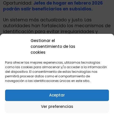
Oportunidad:
Jefes de hogar en febrero 2026
podrán salir beneficiarios en subsidios.
Un sistema más actualizado y justo. Las
autoridades han fortalecido los mecanismos de
identificación para evitar irregularidades y
garantizar que los recursos lleguen a quienes
Gestionar el
verdaderamente los necesitan. Nuevos jefes de
consentimiento de las
hogar 2026.
cookies
Se está trabajando en un sistema más
Para ofrecer las mejores experiencias, utilizamos tecnologías
moderno que permita: Cruzar información de
como las cookies para almacenar y/o acceder a la información
ingresos y registros oficiales. Detectar
del dispositivo. El consentimiento de estas tecnologías nos
permitirá procesar datos como el comportamiento de
inconsistencias en los datos. Clasificar mejor a
navegación o las identificaciones únicas en este sitio..
la población vulnerable. Garantizar mayor
transparencia en la asignación de cupos. Esto
significa que las nuevas
focalizaciones
serán
Aceptar
más precisas y justas.
Ver preferencias
Estos apoyos económicos no son regalos ni