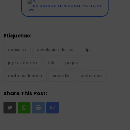
SÍGUENOS EN GOOGLE NOTICIAS
Etiquetas:
consulta
devolución del iva
dps
jey te informa
link
pagos
renta ciudadana
subsidio
wintor abc
Share This Post:
Print
Share
via
Email