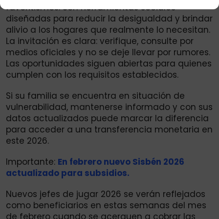
favoritismos. Son herramientas sociales
diseñadas para reducir la desigualdad y brindar
alivio a los hogares que realmente lo necesitan.
La invitación es clara: verifique, consulte por
medios oficiales y no se deje llevar por rumores.
Las oportunidades siguen abiertas para quienes
cumplen con los requisitos establecidos.
Si su familia se encuentra en situación de
vulnerabilidad, mantenerse informado y con sus
datos actualizados puede marcar la diferencia
para acceder a una transferencia monetaria en
este 2026.
Importante:
En febrero nuevo Sisbén 2026
actualizado para subsidios.
Nuevos jefes de jugar 2026 se verán reflejados
como beneficiarios en estas semanas del mes
de febrero cuando se acerquen a cobrar las