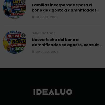
Familias incorporadas para el
bono de agosto a damnificados
2026.
31 JULIO, 2026
DAMNIFICADOS
Nueva fecha del bono a
damnificados en agosto, consulta
el siguiente ciclo 2026.
30 JULIO, 2026