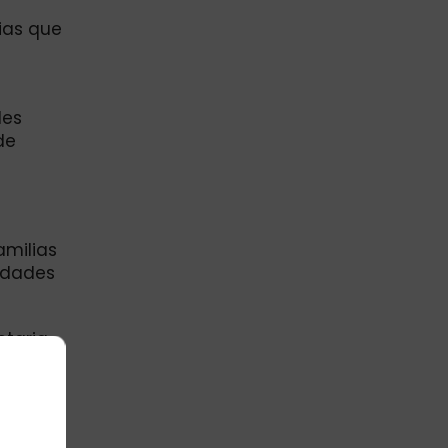
ias que
les
de
amilias
ridades
taria,
dad