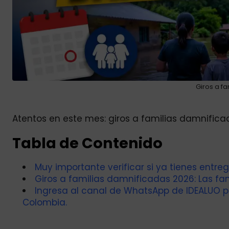
Giros a f
Atentos en este mes: giros a familias damnifica
Tabla de Contenido
Muy importante verificar si ya tienes entre
Giros a familias damnificadas 2026: Las fam
Ingresa al canal de WhatsApp de IDEALUO 
Colombia.