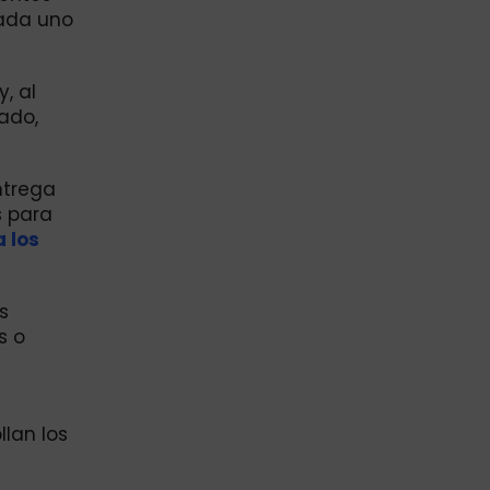
cada uno
, al
ado,
ntrega
s para
a los
s
s o
lan los