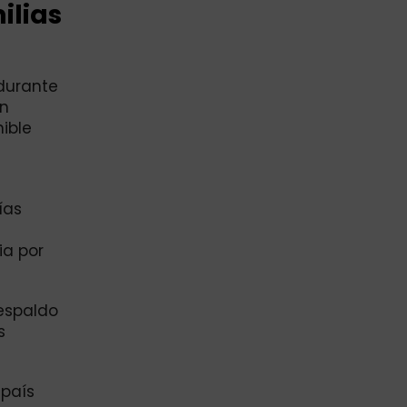
ilias
 durante
on
ible
ías
ia por
espaldo
s
 país