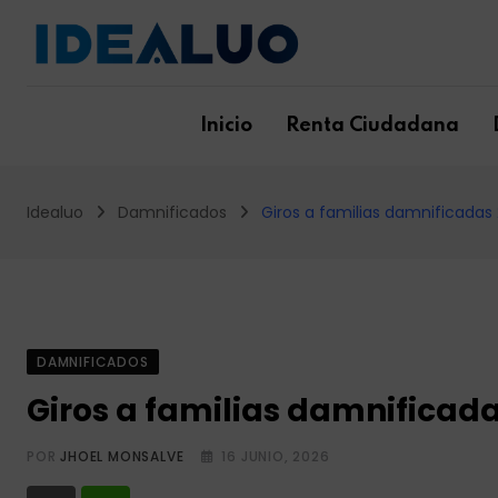
Skip
to
content
Inicio
Renta Ciudadana
Idealuo
Damnificados
Giros a familias damnificadas 2
DAMNIFICADOS
Giros a familias damnificadas
POR
JHOEL MONSALVE
16 JUNIO, 2026