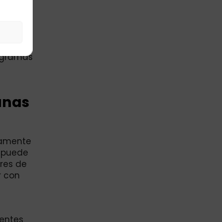
s de la
mbres de
s
rogramas
anas
iamente
a puede
ores de
r con
rentes