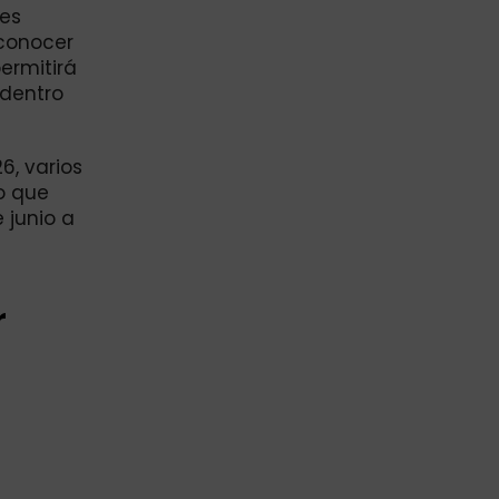
res
 conocer
ermitirá
 dentro
6, varios
o que
 junio a
r