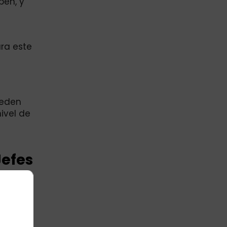
bén, y
ra este
ueden
ivel de
Jefes
anía
 el