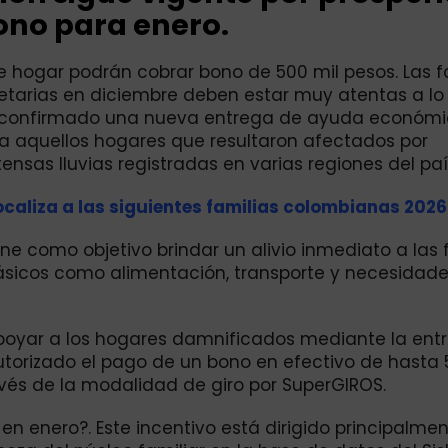
Bono para enero.
e hogar podrán cobrar bono de 500 mil pesos. Las f
etarias en diciembre deben estar muy atentas a lo
 ha confirmado una nueva entrega de ayuda económ
e a aquellos hogares que resultaron afectados por
nsas lluvias registradas en varias regiones del paí
caliza a las siguientes familias colombianas 2026
e como objetivo brindar un alivio inmediato a las 
básicos como alimentación, transporte y necesidad
oyar a los hogares damnificados mediante la ent
torizado el pago de un bono en efectivo de hasta 
vés de la modalidad de giro por SuperGIROS.
 enero?. Este incentivo está dirigido principalmen