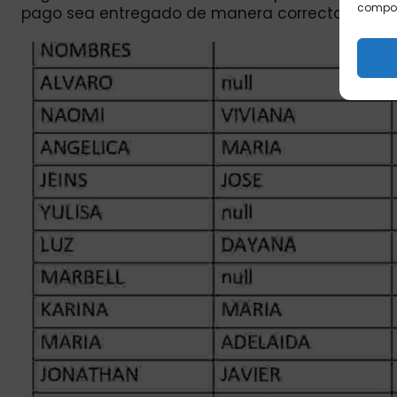
comport
pago sea entregado de manera correcta y segu