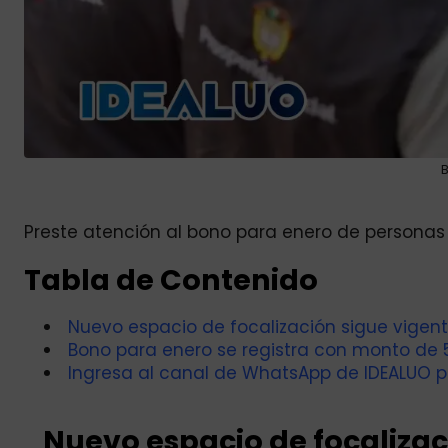
Preste atención al bono para enero de personas 
Tabla de Contenido
Nuevo espacio de focalización sigue vigent
Bono para enero se registra con monto de 5
Ingresa al canal de WhatsApp de IDEALUO p
Nuevo espacio de focalizac