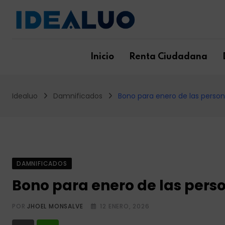
Skip
to
content
Inicio
Renta Ciudadana
Idealuo
Damnificados
Bono para enero de las person
DAMNIFICADOS
Bono para enero de las perso
POR
JHOEL MONSALVE
12 ENERO, 2026