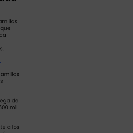
amilias
 que
ica
s.
.
familias
es
rega de
500 mil
te a los