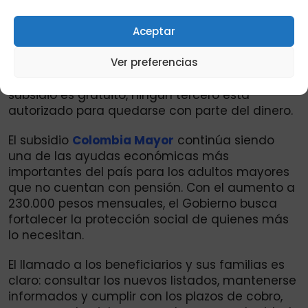
pagos tienen fechas límite y, si no se retiran a
tiempo, pueden generar suspensión temporal.
Mantener los datos actualizados en las
Aceptar
plataformas oficiales y en la oficina de
Ver preferencias
atención al ciudadano de su municipio. Evitar
intermediarios o cobros adicionales: el pago del
subsidio es gratuito, ningún tercero está
autorizado para quedarse con parte del dinero.
El subsidio
Colombia Mayor
continúa siendo
una de las ayudas económicas más
importantes del país para los adultos mayores
que no cuentan con pensión. Con el aumento a
230.000 pesos mensuales, el Gobierno busca
fortalecer la protección social de quienes más
lo necesitan.
El llamado a los beneficiarios y sus familias es
claro: consultar los nuevos listados, mantenerse
informados y cumplir con los plazos de cobro,