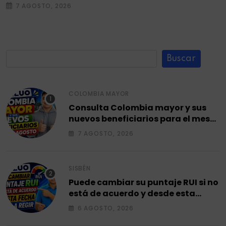
7 AGOSTO, 2026
Buscar
COLOMBIA MAYOR
Consulta Colombia mayor y sus
nuevos beneficiarios para el mes
de agosto 2026.
7 AGOSTO, 2026
SISBÉN
Puede cambiar su puntaje RUI si no
está de acuerdo y desde esta
fecha empieza a regir en el 2026.
6 AGOSTO, 2026