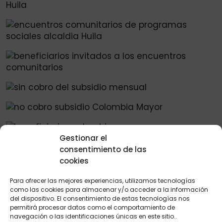
Gestionar el
consentimiento de las
cookies
Importante:
Inicia séptimo ciclo del subsidio
Para ofrecer las mejores experiencias, utilizamos tecnologías
Colombia mayor 2025.
como las cookies para almacenar y/o acceder a la información
del dispositivo. El consentimiento de estas tecnologías nos
permitirá procesar datos como el comportamiento de
No dejar vencer los plazos de cobro, ya que los
navegación o las identificaciones únicas en este sitio..