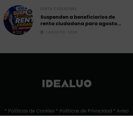
RENTA CIUDADANA
Suspenden a beneficiarios de
renta ciudadana para agosto
2026.
1 AGOSTO, 2026
*
Políticas de Cookies
*
Políticas de Privacidad
*
Aviso
Legal