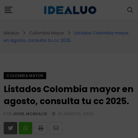
Skip
to
content
Idealuo
Colombia Mayor
Listados Colombia mayor
en agosto, consulta tu cc 2025.
COLOMBIA MAYOR
Listados Colombia mayor en
agosto, consulta tu cc 2025.
POR
JHOEL MONSALVE
19 AGOSTO, 2025
Print
Share