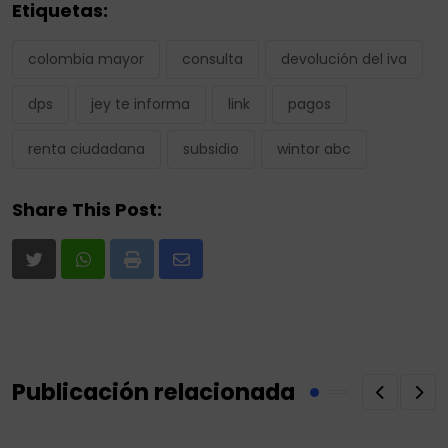
Etiquetas:
colombia mayor
consulta
devolución del iva
dps
jey te informa
link
pagos
renta ciudadana
subsidio
wintor abc
Share This Post:
Print
Share
via
Email
Publicación relacionada