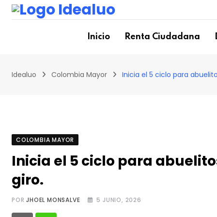
Skip
to
content
Inicio
Renta Ciudadana
Idealuo
Colombia Mayor
Inicia el 5 ciclo para abueli
COLOMBIA MAYOR
Inicia el 5 ciclo para abuelit
giro.
POR
JHOEL MONSALVE
5 JUNIO, 2026