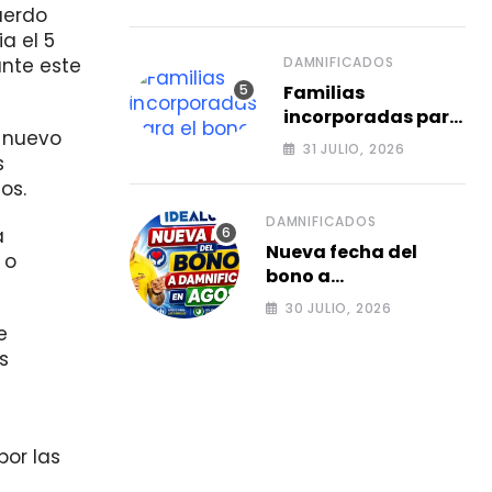
para agosto 2026.
uerdo
a el 5
ante este
DAMNIFICADOS
Familias
incorporadas para
n nuevo
el bono de agosto
31 JULIO, 2026
s
a damnificados
os.
2026.
DAMNIFICADOS
a
Nueva fecha del
 o
bono a
damnificados en
30 JULIO, 2026
agosto, consulta el
e
siguiente ciclo 2026.
s
por las