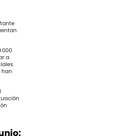
rtante
uentan
0.000
ar a
iales.
e han
l
ituación
ión
unio: