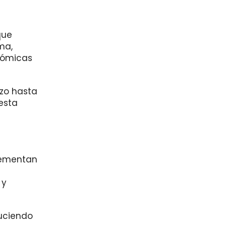
que
ma,
nómicas
azo hasta
 esta
plementan
s
 y
duciendo