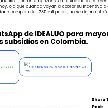
 abuelitos, están empezando a recibir las transferen
 hoy, ojo que cuando vayan a cobrar su incentivo o
rle completo los 230 mil pesos, no se dejen estafa
hatsApp de IDEALUO para mayo
s subsidios en Colombia.
WHATSAPP
SÍGUENOS EN GOOGLE NOTICIAS
Share 
Post: