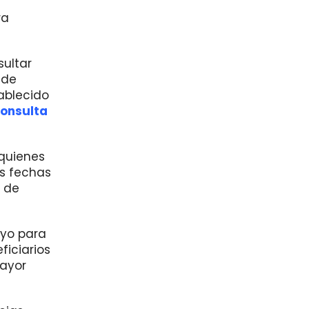
ra
sultar
 de
tablecido
onsulta
 quienes
s fechas
o de
oyo para
ficiarios
mayor