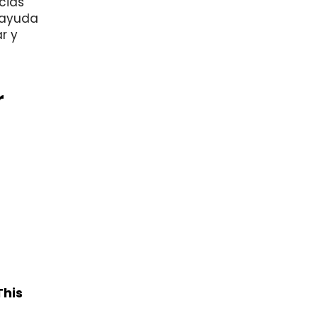
cias
 ayuda
r y
r
This