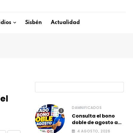
dios
Sisbén
Actualidad
B
el
DAMNIFICADOS
Consulta el bono
doble de agosto a
familias
4 AGOSTO, 2026