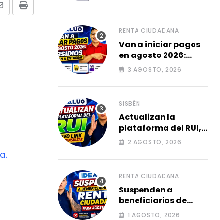
damnificadas 2026.
Share
Print
via
Email
RENTA CIUDADANA
Van a iniciar pagos
en agosto 2026:
subsidios que van a
3 AGOSTO, 2026
entregar.
SISBÉN
Actualizan la
plataforma del RUI,
Link para consultar
2 AGOSTO, 2026
su ficha 2026.
a.
RENTA CIUDADANA
Suspenden a
beneficiarios de
renta ciudadana
1 AGOSTO, 2026