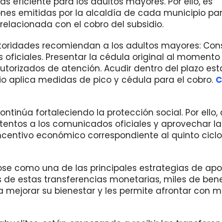
 eficiente para los adultos mayores. Por ello, es
ones emitidas por la alcaldía de cada municipio pa
 relacionada con el cobro del subsidio.
toridades recomiendan a los adultos mayores: Con
oficiales. Presentar la cédula original al momento
autorizados de atención. Acudir dentro del plazo es
pio aplica medidas de pico y cédula para el cobro.
C
ontinúa fortaleciendo la protección social. Por ello,
ntos a los comunicados oficiales y aprovechar la
centivo económico correspondiente al quinto cicl
se como una de las principales estrategias de ap
 de estas transferencias monetarias, miles de bene
 mejorar su bienestar y les permite afrontar con 