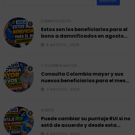
DAMNIFICADOS
Estos son los beneficiarios para el
bono a damnificados en agosto
2026.
8 AGOSTO, 2026
COLOMBIA MAYOR
Consulta Colombia mayor y sus
nuevos beneficiarios para el mes
de agosto 2026.
7 AGOSTO, 2026
SISBÉN
Puede cambiar su puntaje RUI si no
está de acuerdo y desde esta
fecha empieza a regir en el 2026.
6 AGOSTO, 2026