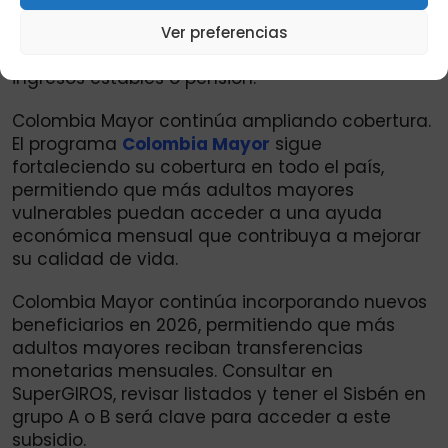
subsidio llegue a los adultos mayores que
realmente necesitan este apoyo económico,
Ver preferencias
especialmente aquellos que no cuentan con
ingresos estables o pensión.
Colombia Mayor continúa ampliando cobertura.
El programa
Colombia Mayor
sigue
fortaleciendo su cobertura en todo el país,
permitiendo que más adultos mayores
vulnerables puedan acceder a una ayuda
económica mensual que contribuya a mejorar
su calidad de vida.
Colombia Mayor continúa incorporando nuevos
beneficiarios en 2026, permitiendo que más
adultos mayores reciban transferencias
monetarias mensuales. Consultar en
SuperGIROS, revisar listados y tener el Sisbén en
grupo A o B será clave para acceder a este
subsidio.