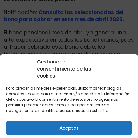
Notificación:
Consulta los seleccionados del
bono para cobrar en este mes de abril 2026.
El bono pensional mes de abril ya genera una
alta expectativa en todos los beneficiarios, pues
al haber cobrado este bono doble, los
beneficiarios se ven agradecidos gracias a
estas ayudas que administra el departamento
Gestionar el
de propiedad social, así que muy pendientes a
consentimiento de las
todo lo que tenga que ver con el bono
cookies
pensional.
Para ofrecer las mejores experiencias, utilizamos tecnologías
como las cookies para almacenar y/o acceder a la información
del dispositivo. El consentimiento de estas tecnologías nos
Ingresa al canal de
permitirá procesar datos como el comportamiento de
WhatsApp de IDEALUO para
navegación o las identificaciones únicas en este sitio..
mayor información de los
Aceptar
subsidios en Colombia.