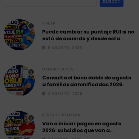
Buscar
SISBÉN
Puede cambiar su puntaje RUI si no
está de acuerdo y desde esta
fecha empieza a regir en el 2026.
6 AGOSTO, 2026
DAMNIFICADOS
Consulta el bono doble de agosto
a familias damnificadas 2026.
4 AGOSTO, 2026
RENTA CIUDADANA
Van a iniciar pagos en agosto
2026: subsidios que van a
entregar.