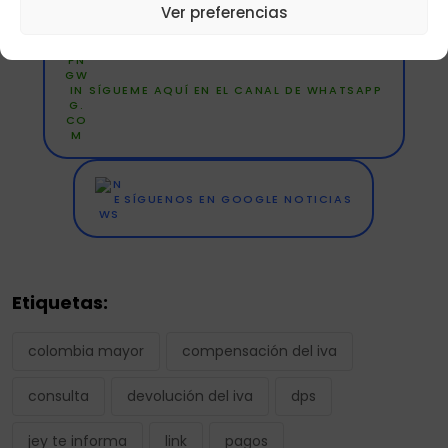
Ver preferencias
SÍGUEME AQUÍ EN EL CANAL DE WHATSAPP
SÍGUENOS EN GOOGLE NOTICIAS
Etiquetas:
colombia mayor
compensación del iva
consulta
devolución del iva
dps
jey te informa
link
pagos