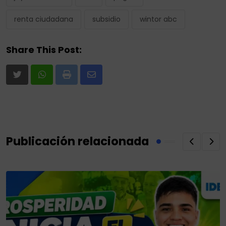
renta ciudadana
subsidio
wintor abc
Share This Post:
Print
Share
via
Email
Publicación relacionada