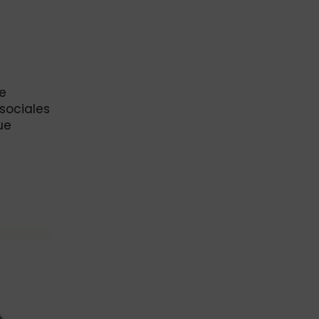
de
sociales
ue