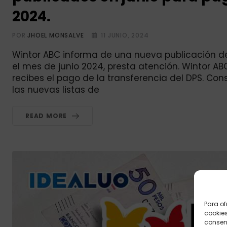
2024.
POR
JHOEL MONSALVE
11 JUNIO, 2024
Wintor ABC informa de una nueva publicación de
el mes de junio 2024, presta atención. Wintor ABC
recibes el pago de la transferencia del DPS. Cons
las nuevas listas de
READ MORE
Para of
cookies
consent