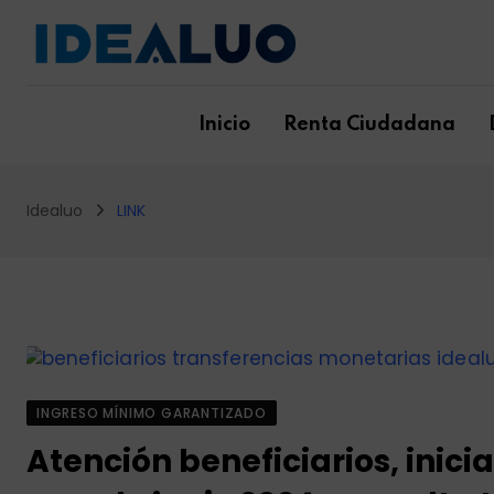
Skip
to
content
Inicio
Renta Ciudadana
Idealuo
LINK
INGRESO MÍNIMO GARANTIZADO
Atención beneficiarios, inici