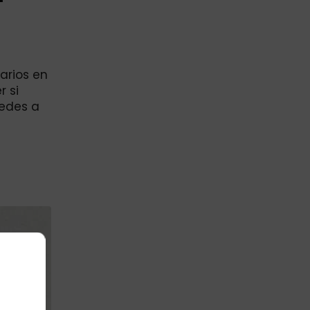
arios en
r si
cedes a