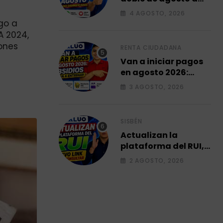
familias
4 AGOSTO, 2026
damnificadas 2026.
ago a
A 2024,
iones
RENTA CIUDADANA
Van a iniciar pagos
en agosto 2026:
subsidios que van a
3 AGOSTO, 2026
entregar.
SISBÉN
Actualizan la
plataforma del RUI,
Link para consultar
2 AGOSTO, 2026
su ficha 2026.