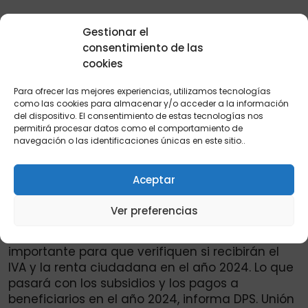
Gestionar el
consentimiento de las
cookies
RENTA CIUDADANA
Para ofrecer las mejores experiencias, utilizamos tecnologías
Consulta aquí beneficiarios
como las cookies para almacenar y/o acceder a la información
del dispositivo. El consentimiento de estas tecnologías nos
que recibirán pago del IVA y
permitirá procesar datos como el comportamiento de
navegación o las identificaciones únicas en este sitio..
la renta ciudadana juntos
en el 2024
Aceptar
Ver preferencias
POR
JHOEL MONSALVE
12 JUNIO, 2024
Atención beneficiarios, consulta muy
importante para que verifiquen si recibirán el
IVA y la renta ciudadana en el año 2024. Lo que
pasará con los subsidios y los pagos a
beneficiarios en el año 2024, informa DPS. Unión