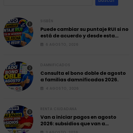
Buscar
SISBÉN
Puede cambiar su puntaje RUI si no
está de acuerdo y desde esta
fecha empieza a regir en el 2026.
6 AGOSTO, 2026
DAMNIFICADOS
Consulta el bono doble de agosto
a familias damnificadas 2026.
4 AGOSTO, 2026
RENTA CIUDADANA
Van a iniciar pagos en agosto
2026: subsidios que van a
entregar.
3 AGOSTO, 2026