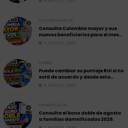
8 AGOSTO, 2026
COLOMBIA MAYOR
Consulta Colombia mayor y sus
nuevos beneficiarios para el mes
de agosto 2026.
7 AGOSTO, 2026
SISBÉN
Puede cambiar su puntaje RUI si no
está de acuerdo y desde esta
fecha empieza a regir en el 2026.
6 AGOSTO, 2026
DAMNIFICADOS
Consulta el bono doble de agosto
a familias damnificadas 2026.
4 AGOSTO, 2026