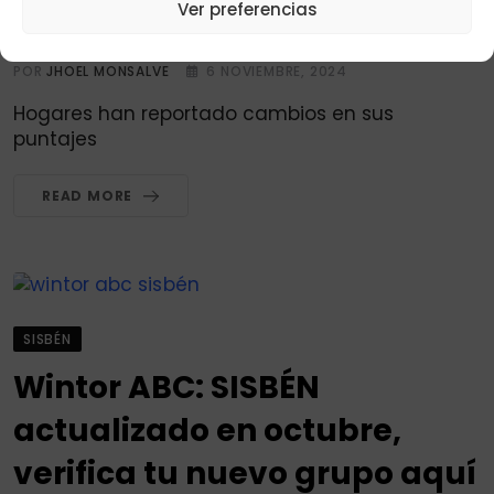
Ver preferencias
link oficial 2024.
POR
JHOEL MONSALVE
6 NOVIEMBRE, 2024
Hogares han reportado cambios en sus
puntajes
READ MORE
SISBÉN
Wintor ABC: SISBÉN
actualizado en octubre,
verifica tu nuevo grupo aquí