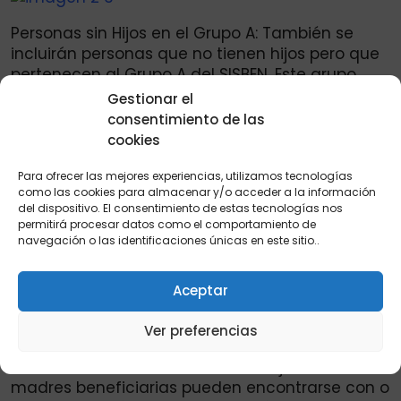
Personas sin Hijos en el Grupo A: También se
incluirán personas que no tienen hijos pero que
pertenecen al Grupo A del SISBEN. Este grupo
recibirá asistencia adaptada a sus necesidades
Gestionar el
específicas.
consentimiento de las
cookies
Para ofrecer las mejores experiencias, utilizamos tecnologías
El Departamento de Prosperidad Social ha
como las cookies para almacenar y/o acceder a la información
evaluado cuidadosamente las necesidades de
del dispositivo. El consentimiento de estas tecnologías nos
permitirá procesar datos como el comportamiento de
cada grupo para asegurar una buena
navegación o las identificaciones únicas en este sitio..
efectividad del programa. Este enfoque
garantiza que la ayuda llegue a la población
Aceptar
más afectada de manera efectiva.
Ver preferencias
Inclusión de Madres con o sin Pareja: Las
madres beneficiarias pueden encontrarse con o