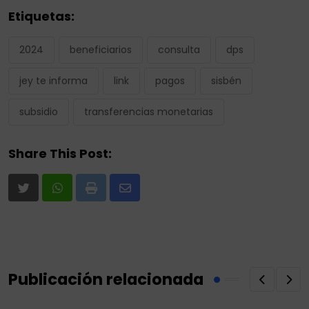
Etiquetas:
2024
beneficiarios
consulta
dps
jey te informa
link
pagos
sisbén
subsidio
transferencias monetarias
Share This Post:
Print
Share
via
Email
Publicación relacionada