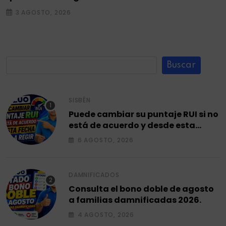
3 AGOSTO, 2026
Buscar
SISBÉN
Puede cambiar su puntaje RUI si no
está de acuerdo y desde esta
fecha empieza a regir en el 2026.
6 AGOSTO, 2026
DAMNIFICADOS
Consulta el bono doble de agosto
a familias damnificadas 2026.
4 AGOSTO, 2026