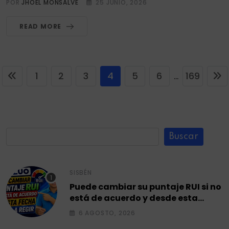
POR
JHOEL MONSALVE
25 JUNIO, 2026
READ MORE
1
2
3
4
5
6
169
...
Buscar
SISBÉN
Puede cambiar su puntaje RUI si no
está de acuerdo y desde esta
fecha empieza a regir en el 2026.
6 AGOSTO, 2026