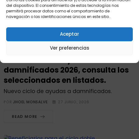
del dispositivo. El consentimiento de estas tecnologías nos
READ MORE
permitirá procesar datos como el comportamiento de
navegación o las identificaciones únicas en este sitio..
Aceptar
DAMNIFICADOS
Ver preferencias
Nuevo ciclo de ayudas a
damnificados 2026, consulta los
seleccionados en listados.
Nuevo ciclo de ayudas a damnificados.
POR
JHOEL MONSALVE
27 JUNIO, 2026
READ MORE