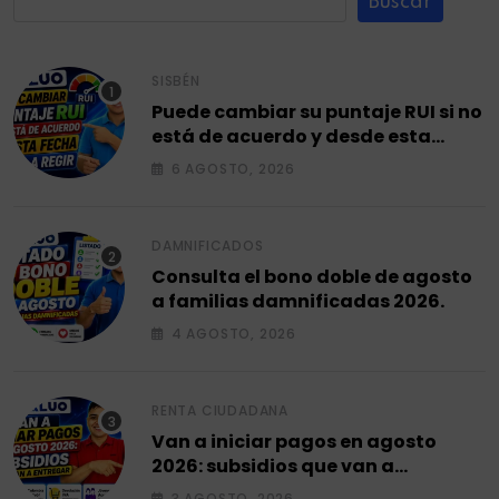
Buscar
SISBÉN
Puede cambiar su puntaje RUI si no
está de acuerdo y desde esta
fecha empieza a regir en el 2026.
6 AGOSTO, 2026
DAMNIFICADOS
Consulta el bono doble de agosto
a familias damnificadas 2026.
4 AGOSTO, 2026
RENTA CIUDADANA
Van a iniciar pagos en agosto
2026: subsidios que van a
entregar.
3 AGOSTO, 2026