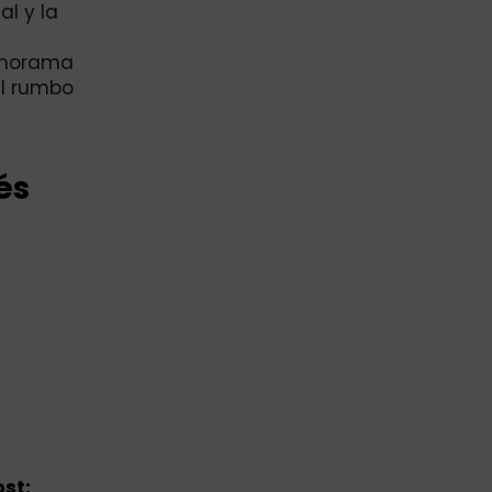
al y la
panorama
el rumbo
és
st: