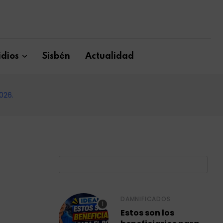
dios
Sisbén
Actualidad
026.
B
DAMNIFICADOS
Estos son los