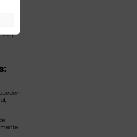
s de
versión
mica y
s:
s pueden
al,
de
almente