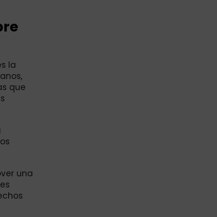
bre
s la
danos,
cas que
es
a
los
over una
les
rechos