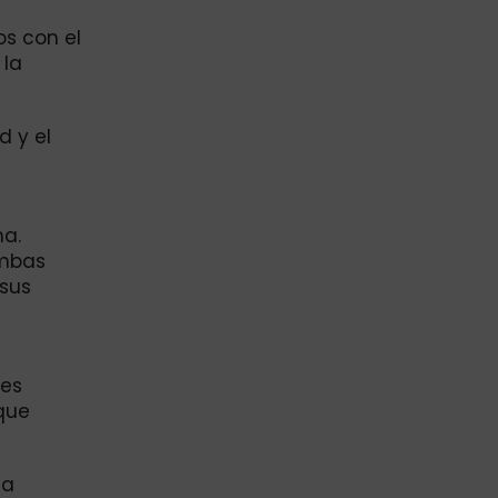
os con el
 la
d y el
ha.
ambas
 sus
tes
 que
la