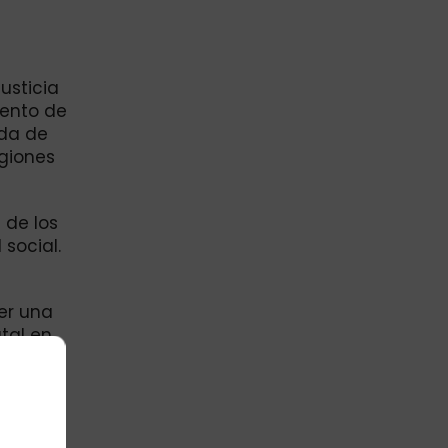
usticia
iento de
ida de
egiones
 de los
social.
ver una
tal en
ión de
uridad,