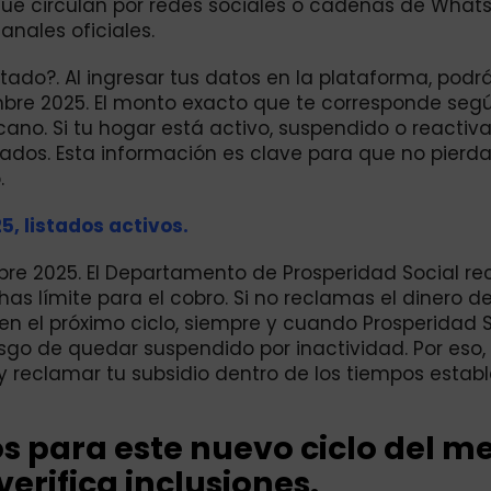
que circulan por redes sociales o cadenas de What
nales oficiales.
tado?. Al ingresar tus datos en la plataforma, podr
embre 2025. El monto exacto que te corresponde seg
no. Si tu hogar está activo, suspendido o reactiv
ados. Esta información es clave para que no pierda
.
5, listados activos.
bre 2025. El Departamento de Prosperidad Social r
as límite para el cobro. Si no reclamas el dinero de
 en el próximo ciclo, siempre y cuando Prosperidad S
esgo de quedar suspendido por inactividad. Por eso,
 reclamar tu subsidio dentro de los tiempos establ
s para este nuevo ciclo del m
erifica inclusiones.