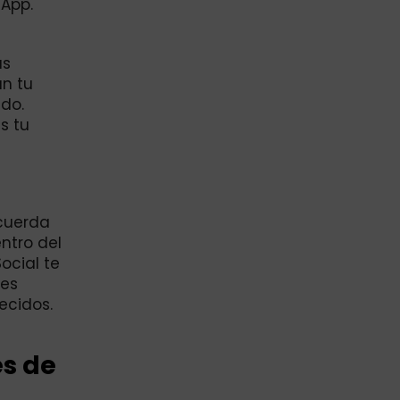
sApp.
ás
ún tu
ado.
s tu
ecuerda
ntro del
ocial te
 es
ecidos.
es de