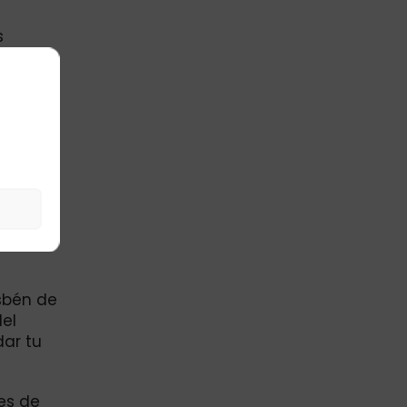
s
o hay
cir tu
 el
cobras
isbén de
del
dar tu
es de