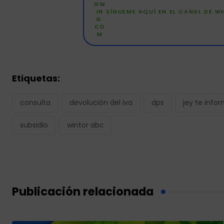
SÍGUEME AQUÍ EN EL CANAL DE 
Etiquetas:
consulta
devolución del iva
dps
jey te info
subsidio
wintor abc
Publicación relacionada