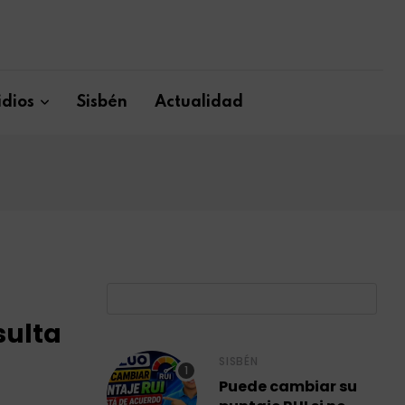
dios
Sisbén
Actualidad
B
sulta
SISBÉN
Puede cambiar su