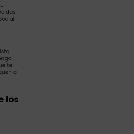
tu
ecidas.
Social
isto
 pago
ue te
rquen a
 los