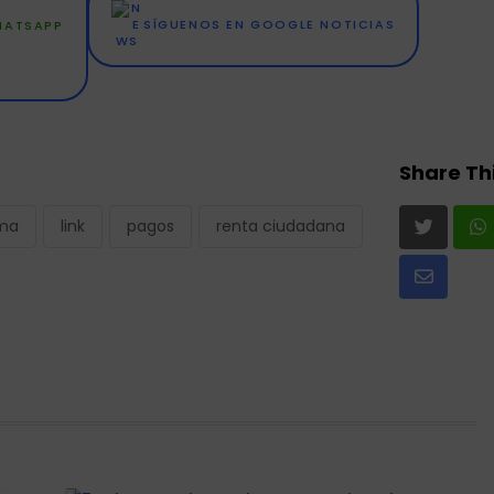
WHATSAPP
SÍGUENOS EN GOOGLE NOTICIAS
Share Thi
rma
link
pagos
renta ciudadana
Share
via
Email