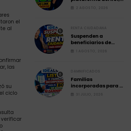
Link para consultar
2 AGOSTO, 2026
su ficha 2026.
ares
taron el
te al
RENTA CIUDADANA
Suspenden a
beneficiarios de
renta ciudadana
1 AGOSTO, 2026
para agosto 2026.
confirmar
r, las
DAMNIFICADOS
Familias
incorporadas para el
zó su
bono de agosto a
l ciclo
31 JULIO, 2026
damnificados 2026.
nsulta
verificar
ro